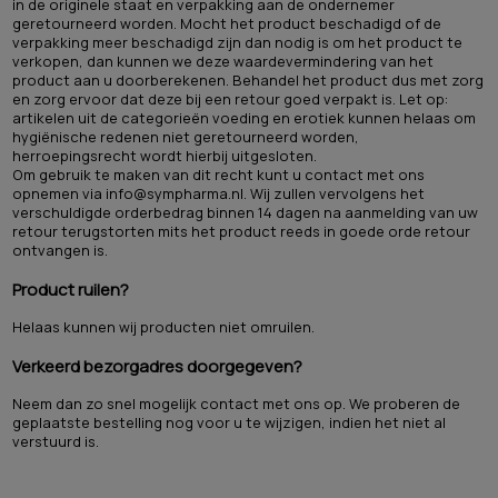
in de originele staat en verpakking aan de ondernemer
geretourneerd worden. Mocht het product beschadigd of de
verpakking meer beschadigd zijn dan nodig is om het product te
verkopen, dan kunnen we deze waardevermindering van het
product aan u doorberekenen. Behandel het product dus met zorg
en zorg ervoor dat deze bij een retour goed verpakt is. Let op:
artikelen uit de categorieën voeding en erotiek kunnen helaas om
hygiënische redenen niet geretourneerd worden,
herroepingsrecht wordt hierbij uitgesloten.
Om gebruik te maken van dit recht kunt u contact met ons
opnemen via
info@sympharma.nl
. Wij zullen vervolgens het
verschuldigde orderbedrag binnen 14 dagen na aanmelding van uw
retour terugstorten mits het product reeds in goede orde retour
ontvangen is.
Product ruilen?
​ Helaas kunnen wij producten niet omruilen.
Verkeerd bezorgadres doorgegeven?
Neem dan zo snel mogelijk contact met ons op. We proberen de
geplaatste bestelling nog voor u te wijzigen, indien het niet al
verstuurd is.